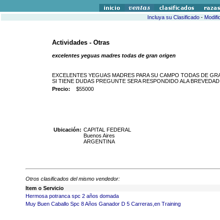
Incluya su Clasificado
-
Modifi
Actividades - Otras
excelentes yeguas madres todas de gran origen
EXCELENTES YEGUAS MADRES PARA SU CAMPO TODAS DE GRAN OR
SI TIENE DUDAS PREGUNTE SERA RESPONDIDO ALA BREVEDAD
Precio:
$55000
Ubicación:
CAPITAL FEDERAL
Buenos Aires
ARGENTINA
Otros clasificados del mismo vendedor:
Item o Servicio
Hermosa potranca spc 2 años domada
Muy Buen Caballo Spc 8 Años Ganador D 5 Carreras,en Training