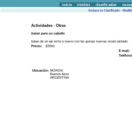
Incluya su Clasificado
-
Modifi
Actividades - Otras
batan para un caballo
batan de un eje echo a nuevo con las gomas nuevas recien pintado.
Precio:
$3500
E-mail:
f
Teléfono
Ubicación:
MORON
Buenos Aires
ARGENTINA