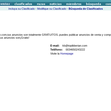
Incluya su Clasificado
-
Modifique su Clasificado
-
Búsqueda de Clasificados
an.com,tus anuncios son totalmente GRATUITOS..puedes publicar anuncios de venta y compra
 tus anuncios son¡Gratis!
E-mail:
kb@topibberian.com
Teléfono:
0034650243222
Visite la
Homepage