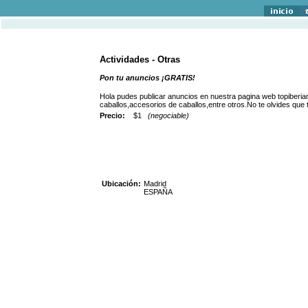
Actividades - Otras
Pon tu anuncios ¡GRATIS!
Hola pudes publicar anuncios en nuestra pagina web topiberi
caballos,accesorios de caballos,entre otros.No te olvides que
Precio:
$1
(negociable)
Ubicación:
Madrid
ESPAÑA