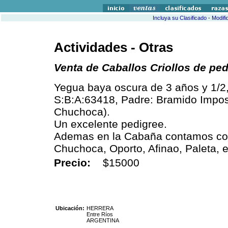
Incluya su Clasificado
-
Modifi
Actividades - Otras
Venta de Caballos Criollos de pe
Yegua baya oscura de 3 años y 1/2,
S:B:A:63418, Padre: Bramido Imposi
Chuchoca).
Un excelente pedigree.
Ademas en la Cabaña contamos con
Chuchoca, Oporto, Afinao, Paleta, et
Precio:
$15000
Ubicación:
HERRERA
Entre Ríos
ARGENTINA