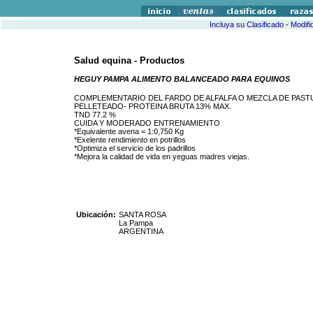
Incluya su Clasificado
-
Modifi
Salud equina - Productos
HEGUY PAMPA ALIMENTO BALANCEADO PARA EQUINOS
COMPLEMENTARIO DEL FARDO DE ALFALFA O MEZCLA DE PAST
PELLETEADO- PROTEINA BRUTA 13% MAX.
TND 77.2 %
CUIDA Y MODERADO ENTRENAMIENTO
*Equivalente avena = 1:0,750 Kg
*Exelente rendimiento en potrillos
*Optimiza el servicio de los padrillos
*Mejora la calidad de vida en yeguas madres viejas.
Ubicación:
SANTA ROSA
La Pampa
ARGENTINA