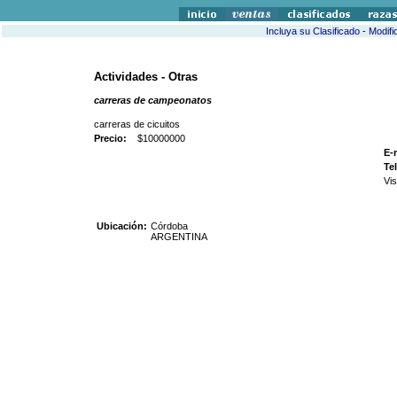
Incluya su Clasificado
-
Modifi
Actividades - Otras
carreras de campeonatos
carreras de cicuitos
Precio:
$10000000
E-
Te
Vis
Ubicación:
Córdoba
ARGENTINA