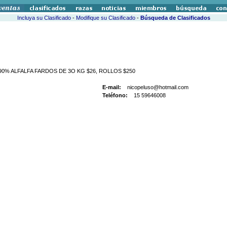
Incluya su Clasificado
-
Modifique su Clasificado
-
Búsqueda de Clasificados
0% ALFALFA FARDOS DE 3O KG $26, ROLLOS $250
E-mail:
nicopeluso@hotmail.com
Teléfono:
15 59646008